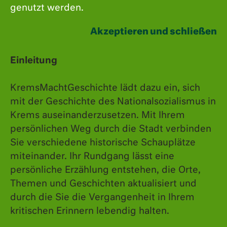
genutzt werden.
Akzeptieren und schließen
Der Jüdische Friedhof in der Wiener Straße wurde
1880 als letzter in Krems errichteter jüdischer
Einleitung
Friedhof eröffnet
.
KremsMachtGeschichte lädt dazu ein, sich
Der erste mittelalterliche Friedhof lag in der
mit der Geschichte des Nationalsozialismus in
Krems auseinanderzusetzen. Mit Ihrem
Gaswerkgasse, nahe des Steinertors. Er existierte
persönlichen Weg durch die Stadt verbinden
bis zur ersten Vertreibung der Jüd:innen 1420/21.
Sie verschiedene historische Schauplätze
Der zweite jüdische Friedhof wurde Mitte des 19.
miteinander. Ihr Rundgang lässt eine
Jahrhunderts am Turnerberg angelegt. Auch
persönliche Erzählung entstehen, die Orte,
aufgrund massiver Schändungen in der
Themen und Geschichten aktualisiert und
durch die Sie die Vergangenheit in Ihrem
Zwischenkriegszeit wurde er 1936 aufgelassen
kritischen Erinnern lebendig halten.
und die Gebeine der Toten auf den neuen