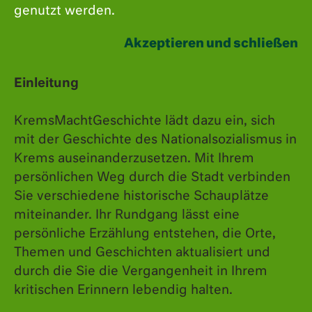
genutzt werden.
Akzeptieren und schließen
Einleitung
KremsMachtGeschichte lädt dazu ein, sich
mit der Geschichte des Nationalsozialismus in
Im Oktober 1939 wurde das STALAG XVII B
Krems auseinanderzusetzen. Mit Ihrem
Krems-Gneixendorf als eines der größten
persönlichen Weg durch die Stadt verbinden
Kriegsgefangenenlager
des „Dritten Reichs“
Sie verschiedene historische Schauplätze
errichtet. Nur etwa fünf Kilometer von der
miteinander. Ihr Rundgang lässt eine
persönliche Erzählung entstehen, die Orte,
Kremser Innenstadt entfernt waren hier zeitweise
Themen und Geschichten aktualisiert und
bis zu 66.000 Kriegsgefangene unterschiedlicher
durch die Sie die Vergangenheit in Ihrem
Nationalität inhaftiert. Sie waren in zahlreichen
kritischen Erinnern lebendig halten.
Arbeitskommandos in der Land- und