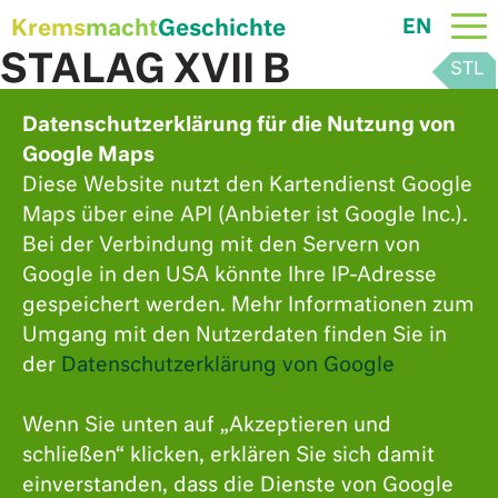
Krems
macht
Geschichte
EN
Skip
STALAG XVII B
to
content
Krems-Gneixendorf
Datenschutzerklärung für die Nutzung von
Google Maps
Wasserhofstraße
Diese Website nutzt den Kartendienst Google
Maps über eine API (Anbieter ist Google Inc.).
Bei der Verbindung mit den Servern von
Google in den USA könnte Ihre IP-Adresse
gespeichert werden. Mehr Informationen zum
Umgang mit den Nutzerdaten finden Sie in
der
Datenschutzerklärung von Google
Wenn Sie unten auf „Akzeptieren und
schließen“ klicken, erklären Sie sich damit
einverstanden, dass die Dienste von Google